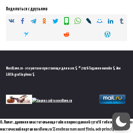
Поделиться с друзьями
NordLove.ru - это уютное пристанище для всех ⚸ © 2026 Гадания онлайн ⚸ Ave
Lilith gratia plena ⚸
О, Лилит, древняя властительница тайн и первозданной сути! К тебе взываю через
мистический портал nordlove.ru 𝔗𝔢𝔫𝔢𝔟𝔯𝔞𝔢 𝔫𝔬𝔫 𝔰𝔲𝔫𝔱 𝔣𝔦𝔫𝔦𝔰, 𝔰𝔢𝔡 𝔭𝔯𝔦𝔫𝔠𝔦𝔭𝔦𝔲𝔪.