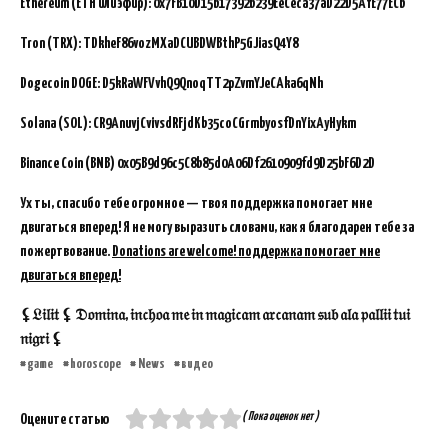
Ethereum (ETH или эфир): 0x7FB10D15b17392b239EeCeca37aD22D5AfE77ECb
Tron (TRX): TDkheF86vozMXaDCUBDWBthP5GJiasQ4Y8
Dogecoin DOGE: D5kRaWFVvhQ9QnoqTT2pZvmYJeCAka6qNh
Solana (SOL): CR9AnuvjCvivsdRFjdKb35coCGrmbyosfDnYixAyHykm
Binance Coin (BNB)
0x05B9d96c5C8b85d0A06Df2610909fd9D25bF6D2D
Ух ты, спасибо тебе огромное — твоя поддержка помогает мне
двигаться вперед! Я не могу выразить словами, как я благодарен тебе за
пожертвование.
Donations are welcome! поддержка помогает мне
двигаться вперед!
⚸𝔏𝔦𝔩𝔦𝔱 ⚸ 𝔇𝔬𝔪𝔦𝔫𝔞, 𝔦𝔫𝔠𝔥𝔬𝔞 𝔪𝔢 𝔦𝔫 𝔪𝔞𝔤𝔦𝔠𝔞𝔪 𝔞𝔯𝔠𝔞𝔫𝔞𝔪 𝔰𝔲𝔟 𝔞𝔩𝔞 𝔭𝔞𝔩𝔩𝔦𝔦 𝔱𝔲𝔦
𝔫𝔦𝔤𝔯𝔦 ⚸
game
horoscope
News
видео
( Пока оценок нет )
Оцените статью