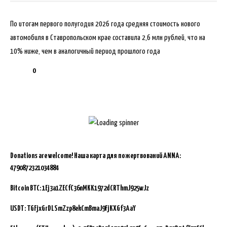
По итогам первого полугодия 2026 года средняя стоимость нового
автомобиля в Ставропольском крае составила 2,6 млн рублей, что на
10% ниже, чем в аналогичный период прошлого года
0
Donations are welcome!
Наша карта для пожертвований ANNA:
4790872321034884
Bitcoin BTC:
1Ej3a1ZECfC36nMKK1972dCRThmJ925wJz
USDT: TGFjxGrDLSmZzp8ekCmBmaJ9FjKXGf3AaY