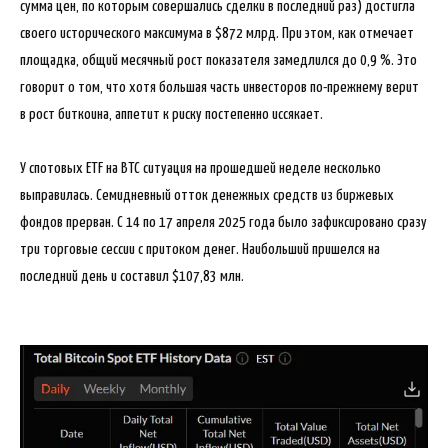
сумма цен, по которым совершались сделки в последний раз) достигла
своего исторического максимума в $872 млрд. При этом, как отмечает
площадка, общий месячный рост показателя замедлился до 0,9 %. Это
говорит о том, что хотя большая часть инвесторов по-прежнему верит
в рост биткоина, аппетит к риску постепенно иссякает.
У спотовых ETF на BTC ситуация на прошедшей неделе несколько
выправилась. Семидневный отток денежных средств из биржевых
фондов прерван. С 14 по 17 апреля 2025 года было зафиксировано сразу
три торговые сессии с притоком денег. Наибольший пришелся на
последний день и составил $107,83 млн.