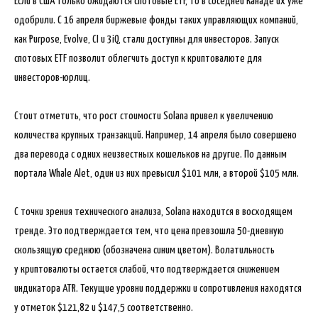
Если в США только ожидаются спотовые ETF, то в соседней Канаде их уже
одобрили. С 16 апреля биржевые фонды таких управляющих компаний,
как Purpose, Evolve, CI и 3iQ, стали доступны для инвесторов. Запуск
спотовых ETF позволит облегчить доступ к криптовалюте для
инвесторов-юрлиц.
Стоит отметить, что рост стоимости Solana привел к увеличению
количества крупных транзакций. Например, 14 апреля было совершено
два перевода с одних неизвестных кошельков на другие. По данным
портала Whale Alet, один из них превысил $101 млн, а второй $105 млн.
С точки зрения технического анализа, Solana находится в восходящем
тренде. Это подтверждается тем, что цена превзошла 50-дневную
скользящую среднюю (обозначена синим цветом). Волатильность
у криптовалюты остается слабой, что подтверждается снижением
индикатора ATR. Текущие уровни поддержки и сопротивления находятся
у отметок $121,82 и $147,5 соответственно.