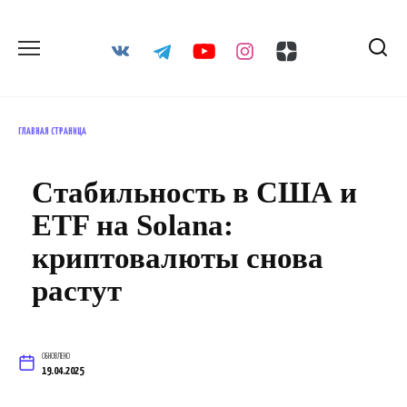
Перейти
к
содержанию
ГЛАВНАЯ СТРАНИЦА
Стабильность в США и
ETF на Solana:
криптовалюты снова
растут
ОБНОВЛЕНО
19.04.2025