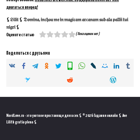
двигаться вперед!
⚸𝔏𝔦𝔩𝔦𝔱 ⚸ 𝔇𝔬𝔪𝔦𝔫𝔞, 𝔦𝔫𝔠𝔥𝔬𝔞 𝔪𝔢 𝔦𝔫 𝔪𝔞𝔤𝔦𝔠𝔞𝔪 𝔞𝔯𝔠𝔞𝔫𝔞𝔪 𝔰𝔲𝔟 𝔞𝔩𝔞 𝔭𝔞𝔩𝔩𝔦𝔦 𝔱𝔲𝔦
𝔫𝔦𝔤𝔯𝔦 ⚸
( Пока оценок нет )
Оцените статью
Поделиться с друзьями
NordLove.ru - это уютное пристанище для всех ⚸ © 2026 Гадания онлайн ⚸ Ave
Lilith gratia plena ⚸