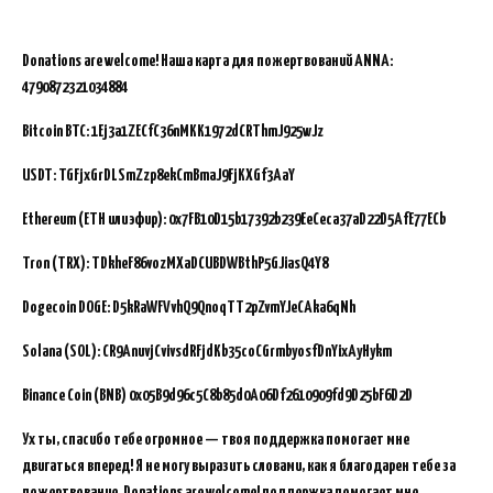
Donations are welcome!
Наша карта для пожертвований ANNA:
4790872321034884
Bitcoin BTC:
1Ej3a1ZECfC36nMKK1972dCRThmJ925wJz
USDT: TGFjxGrDLSmZzp8ekCmBmaJ9FjKXGf3AaY
Ethereum (ETH или эфир): 0x7FB10D15b17392b239EeCeca37aD22D5AfE77ECb
Tron (TRX): TDkheF86vozMXaDCUBDWBthP5GJiasQ4Y8
Dogecoin DOGE: D5kRaWFVvhQ9QnoqTT2pZvmYJeCAka6qNh
Solana (SOL): CR9AnuvjCvivsdRFjdKb35coCGrmbyosfDnYixAyHykm
Binance Coin (BNB)
0x05B9d96c5C8b85d0A06Df2610909fd9D25bF6D2D
Ух ты, спасибо тебе огромное — твоя поддержка помогает мне
двигаться вперед! Я не могу выразить словами, как я благодарен тебе за
пожертвование.
Donations are welcome! поддержка помогает мне