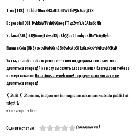
Tron (TRX): TDkheF86vozMXaDCUBDWBthP5GJiasQ4Y8
Dogecoin DOGE: D5kRaWFVvhQ9QnoqTT2pZvmYJeCAka6qNh
Solana (SOL): CR9AnuvjCvivsdRFjdKb35coCGrmbyosfDnYixAyHykm
Binance Coin (BNB)
0x05B9d96c5C8b85d0A06Df2610909fd9D25bF6D2D
Ух ты, спасибо тебе огромное — твоя поддержка помогает мне
двигаться вперед! Я не могу выразить словами, как я благодарен тебе за
пожертвование.
Donations are welcome! поддержка помогает мне
двигаться вперед!
⚸𝔏𝔦𝔩𝔦𝔱 ⚸ 𝔇𝔬𝔪𝔦𝔫𝔞, 𝔦𝔫𝔠𝔥𝔬𝔞 𝔪𝔢 𝔦𝔫 𝔪𝔞𝔤𝔦𝔠𝔞𝔪 𝔞𝔯𝔠𝔞𝔫𝔞𝔪 𝔰𝔲𝔟 𝔞𝔩𝔞 𝔭𝔞𝔩𝔩𝔦𝔦 𝔱𝔲𝔦
𝔫𝔦𝔤𝔯𝔦 ⚸
horoscope
блог
( Пока оценок нет )
Оцените статью