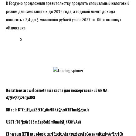
В Госдуме предложили правительству продлить специальный налоговый
режим для самозанятых до 2035 года, а годовой лимит дохода
повысить с 2,4 до 3 миллионов рублей уже с 2027-го. Об этом пишут
«Известия».
0
Donations are welcome!
Наша карта для пожертвований ANNA:
4790872321034884
Bitcoin BTC:
1Ej3a1ZECfC36nMKK1972dCRThmJ925wJz
USDT: TGFjxGrDLSmZzp8ekCmBmaJ9FjKXGf3AaY
Ethereum (ETH или эфир): 0x7FB10D15b17392b239EeCeca37aD22D5AfE77ECb