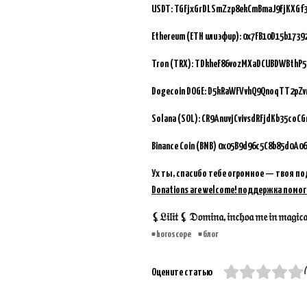
USDT: TGFjxGrDLSmZzp8ekCmBmaJ9FjKXGf
Ethereum (ETH или эфир): 0x7FB10D15b173
Tron (TRX): TDkheF86vozMXaDCUBDWBthP5
Dogecoin DOGE: D5kRaWFVvhQ9QnoqTT2pZ
Solana (SOL): CR9AnuvjCvivsdRFjdKb35coC
Binance Coin (BNB)
0x05B9d96c5C8b85d0A06
Ух ты, спасибо тебе огромное — твоя по
Donations are welcome! поддержка помог
⚸𝔏𝔦𝔩𝔦𝔱 ⚸ 𝔇𝔬𝔪𝔦𝔫𝔞, 𝔦𝔫𝔠𝔥𝔬𝔞 𝔪𝔢 𝔦𝔫 𝔪𝔞𝔤𝔦𝔠𝔞𝔪 
horoscope
блог
(
Оцените статью