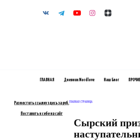
Перейти
к
содержанию
ГЛАВНАЯ
Дневник Nordlove
Наш Блог
ПРОЧИ
ГЛАВНАЯ СТРАНИЦА
Разместить ссылку здесь за
руб.
Поставить к себе на сайт
Сырский приз
наступательн