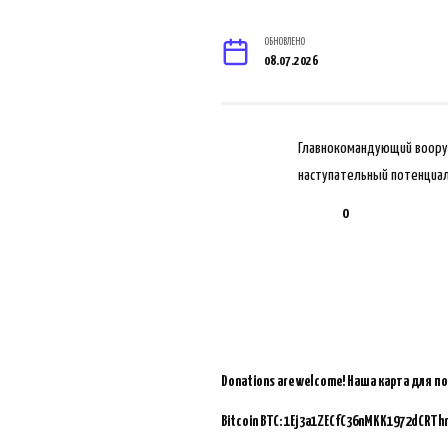
ОБНОВЛЕНО
08.07.2026
Главнокомандующий вооруж
наступательный потенциа
0
Donations are welcome!
Наша карта для п
Bitcoin BTC:
1Ej3a1ZECfC36nMKK1972dCRTh