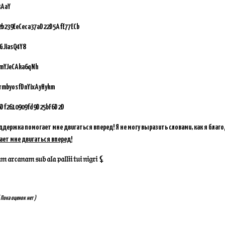
3AaY
92b239EeCeca37aD22D5AfE77ECb
GJiasQ4Y8
vmYJeCAka6qNh
GrmbyosfDnYixAyHykm
Df2610909fd9D25bF6D2D
ддержка помогает мне двигаться вперед! Я не могу выразить словами, как я благ
ает мне двигаться вперед!
𝔞𝔯𝔠𝔞𝔫𝔞𝔪 𝔰𝔲𝔟 𝔞𝔩𝔞 𝔭𝔞𝔩𝔩𝔦𝔦 𝔱𝔲𝔦 𝔫𝔦𝔤𝔯𝔦 ⚸
 Пока оценок нет )