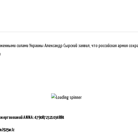
енными силами Украины Александр Сырский заявил, что российская армия сохр
л
ожертвований ANNA:
4790872321034884
mJ925wJz