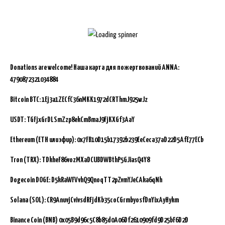
Donations are welcome!
Наша карта для пожертвований ANNA:
4790872321034884
Bitcoin BTC:
1Ej3a1ZECfC36nMKK1972dCRThmJ925wJz
USDT: TGFjxGrDLSmZzp8ekCmBmaJ9FjKXGf3AaY
Ethereum (ETH или эфир): 0x7FB10D15b17392b239EeCeca37aD22D5AfE77ECb
Tron (TRX): TDkheF86vozMXaDCUBDWBthP5GJiasQ4Y8
Dogecoin DOGE: D5kRaWFVvhQ9QnoqTT2pZvmYJeCAka6qNh
Solana (SOL): CR9AnuvjCvivsdRFjdKb35coCGrmbyosfDnYixAyHykm
Binance Coin (BNB)
0x05B9d96c5C8b85d0A06Df2610909fd9D25bF6D2D