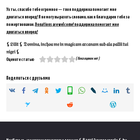
Ух ты, спасибо тебе огромное — твоя поддержка помогает мне
двигаться вперед! Я не могу выразить словами, как я благодарен тебе за
пожертвование.
Donations are welcome! поддержка помогает мне
двигаться вперед!
⚸𝔏𝔦𝔩𝔦𝔱 ⚸ 𝔇𝔬𝔪𝔦𝔫𝔞, 𝔦𝔫𝔠𝔥𝔬𝔞 𝔪𝔢 𝔦𝔫 𝔪𝔞𝔤𝔦𝔠𝔞𝔪 𝔞𝔯𝔠𝔞𝔫𝔞𝔪 𝔰𝔲𝔟 𝔞𝔩𝔞 𝔭𝔞𝔩𝔩𝔦𝔦 𝔱𝔲𝔦
𝔫𝔦𝔤𝔯𝔦 ⚸
( Пока оценок нет )
Оцените статью
Поделиться с друзьями