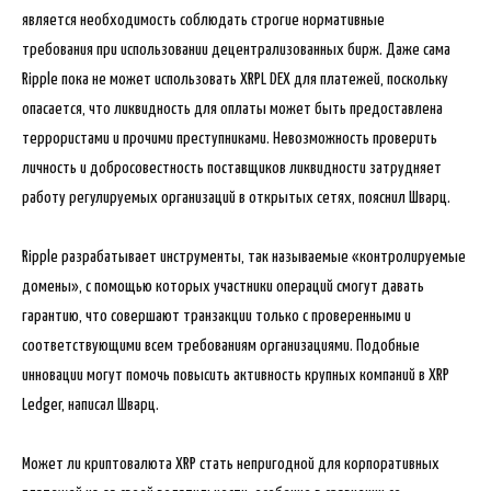
является необходимость соблюдать строгие нормативные
требования при использовании децентрализованных бирж. Даже сама
Ripple пока не может использовать XRPL DEX для платежей, поскольку
опасается, что ликвидность для оплаты может быть предоставлена
террористами и прочими преступниками. Невозможность проверить
личность и добросовестность поставщиков ликвидности затрудняет
работу регулируемых организаций в открытых сетях, пояснил Шварц.
Ripple разрабатывает инструменты, так называемые «контролируемые
домены», с помощью которых участники операций смогут давать
гарантию, что совершают транзакции только с проверенными и
соответствующими всем требованиям организациями. Подобные
инновации могут помочь повысить активность крупных компаний в XRP
Ledger, написал Шварц.
Может ли криптовалюта XRP стать непригодной для корпоративных