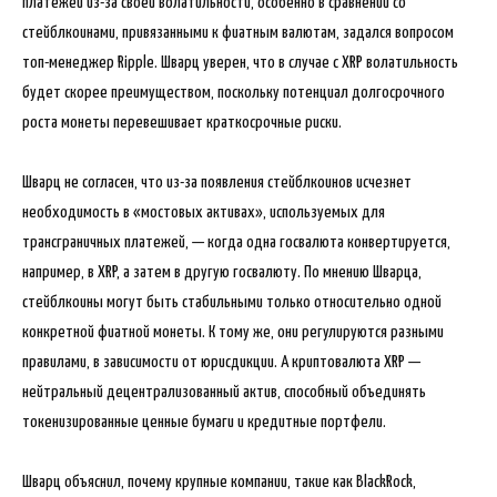
платежей из-за своей волатильности, особенно в сравнении со
стейблкоинами, привязанными к фиатным валютам, задался вопросом
топ-менеджер Ripple. Шварц уверен, что в случае с XRP волатильность
будет скорее преимуществом, поскольку потенциал долгосрочного
роста монеты перевешивает краткосрочные риски.
Шварц не согласен, что из-за появления стейблкоинов исчезнет
необходимость в «мостовых активах», используемых для
трансграничных платежей, — когда одна госвалюта конвертируется,
например, в XRP, а затем в другую госвалюту. По мнению Шварца,
стейблкоины могут быть стабильными только относительно одной
конкретной фиатной монеты. К тому же, они регулируются разными
правилами, в зависимости от юрисдикции. А криптовалюта XRP —
нейтральный децентрализованный актив, способный объединять
токенизированные ценные бумаги и кредитные портфели.
Шварц объяснил, почему крупные компании, такие как BlackRock,