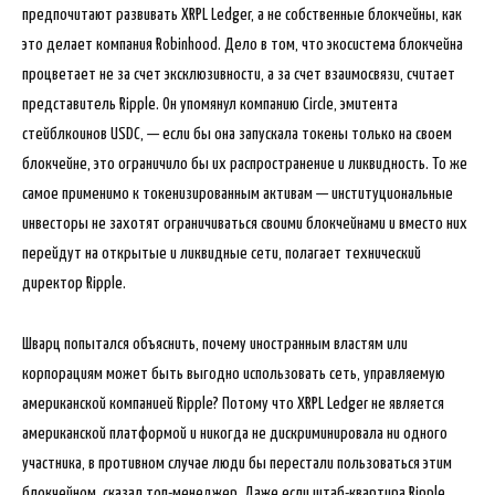
предпочитают развивать XRPL Ledger, а не собственные блокчейны, как
это делает компания Robinhood. Дело в том, что экосистема блокчейна
процветает не за счет эксклюзивности, а за счет взаимосвязи, считает
представитель Ripple. Он упомянул компанию Circle, эмитента
стейблкоинов USDC, — если бы она запускала токены только на своем
блокчейне, это ограничило бы их распространение и ликвидность. То же
самое применимо к токенизированным активам — институциональные
инвесторы не захотят ограничиваться своими блокчейнами и вместо них
перейдут на открытые и ликвидные сети, полагает технический
директор Ripple.
Шварц попытался объяснить, почему иностранным властям или
корпорациям может быть выгодно использовать сеть, управляемую
американской компанией Ripple? Потому что XRPL Ledger не является
американской платформой и никогда не дискриминировала ни одного
участника, в противном случае люди бы перестали пользоваться этим
блокчейном, сказал топ-менеджер. Даже если штаб-квартира Ripple