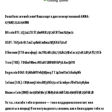
Donations are welcome!
Наша карта для пожертвований ANNA:
4790872321034884
Bitcoin BTC:
1Ej3a1ZECfC36nMKK1972dCRThmJ925wJz
USDT: TGFjxGrDLSmZzp8ekCmBmaJ9FjKXGf3AaY
Ethereum (ETH или эфир): 0x7FB10D15b17392b239EeCeca37aD22D5AfE77ECb
Tron (TRX): TDkheF86vozMXaDCUBDWBthP5GJiasQ4Y8
Dogecoin DOGE: D5kRaWFVvhQ9QnoqTT2pZvmYJeCAka6qNh
Solana (SOL): CR9AnuvjCvivsdRFjdKb35coCGrmbyosfDnYixAyHykm
Binance Coin (BNB)
0x05B9d96c5C8b85d0A06Df2610909fd9D25bF6D2D
Ух ты, спасибо тебе огромное — твоя поддержка помогает мне
двигаться вперед! Я не могу выразить словами, как я благодарен тебе за