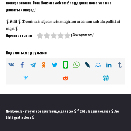
пожертвование.
Donations are welcome! поддержка помогает мне
двигаться вперед!
⚸𝔏𝔦𝔩𝔦𝔱 ⚸ 𝔇𝔬𝔪𝔦𝔫𝔞, 𝔦𝔫𝔠𝔥𝔬𝔞 𝔪𝔢 𝔦𝔫 𝔪𝔞𝔤𝔦𝔠𝔞𝔪 𝔞𝔯𝔠𝔞𝔫𝔞𝔪 𝔰𝔲𝔟 𝔞𝔩𝔞 𝔭𝔞𝔩𝔩𝔦𝔦 𝔱𝔲𝔦
𝔫𝔦𝔤𝔯𝔦 ⚸
( Пока оценок нет )
Оцените статью
Поделиться с друзьями
NordLove.ru - это уютное пристанище для всех ⚸ © 2026 Гадания онлайн ⚸ Ave
Lilith gratia plena ⚸