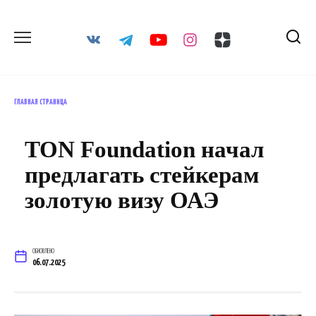
Перейти
к
содержанию
ГЛАВНАЯ СТРАНИЦА
TON Foundation начал
предлагать стейкерам
золотую визу ОАЭ
ОБНОВЛЕНО
06.07.2025