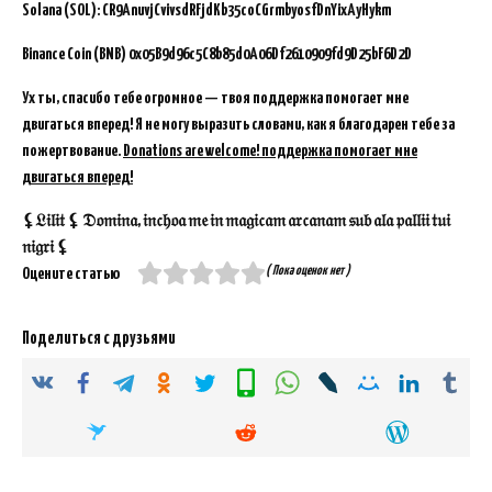
Solana (SOL): CR9AnuvjCvivsdRFjdKb35coCGrmbyosfDnYixAyHykm
Binance Coin (BNB)
0x05B9d96c5C8b85d0A06Df2610909fd9D25bF6D2D
Ух ты, спасибо тебе огромное — твоя поддержка помогает мне
двигаться вперед! Я не могу выразить словами, как я благодарен тебе за
пожертвование.
Donations are welcome! поддержка помогает мне
двигаться вперед!
⚸𝔏𝔦𝔩𝔦𝔱 ⚸ 𝔇𝔬𝔪𝔦𝔫𝔞, 𝔦𝔫𝔠𝔥𝔬𝔞 𝔪𝔢 𝔦𝔫 𝔪𝔞𝔤𝔦𝔠𝔞𝔪 𝔞𝔯𝔠𝔞𝔫𝔞𝔪 𝔰𝔲𝔟 𝔞𝔩𝔞 𝔭𝔞𝔩𝔩𝔦𝔦 𝔱𝔲𝔦
𝔫𝔦𝔤𝔯𝔦 ⚸
( Пока оценок нет )
Оцените статью
Поделиться с друзьями