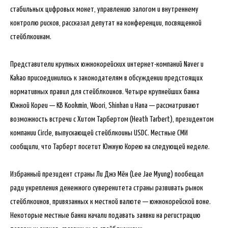
стабильных цифровых монет, управлению залогом и внутреннему
контролю рисков, рассказал депутат на конференции, посвященной
стейблкоинам.
Представители крупных южнокорейских интернет-компаний Naver и
Kakao присоединились к законодателям в обсуждении предстоящих
нормативных правил для стейблкоинов. Четыре крупнейших банка
Южной Кореи — KB Kookmin, Woori, Shinhan и Hana — рассматривают
возможность встречи с Хитом Тарбертом (Heath Tarbert), президентом
компании Circle, выпускающей стейблкоины USDC. Местные СМИ
сообщили, что Тарберт посетит Южную Корею на следующей неделе.
Избранный президент страны Ли Джэ Мён (Lee Jae Myung) пообещал
ради укрепления денежного суверенитета страны развивать рынок
стейблкоинов, привязанных к местной валюте — южнокорейской воне.
Некоторые местные банки начали подавать заявки на регистрацию