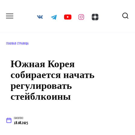
Перейти
к
содержанию
ГЛАВНАЯ СТРАНИЦА
Южная Корея
собирается начать
регулировать
стейблкоины
ОБНОВЛЕНО
18.08.2025