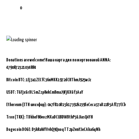
0
Donations are welcome!
Наша карта для пожертвований ANNA:
4790872321034884
Bitcoin BTC:
1Ej3a1ZECfC36nMKK1972dCRThmJ925wJz
USDT: TGFjxGrDLSmZzp8ekCmBmaJ9FjKXGf3AaY
Ethereum (ETH или эфир): 0x7FB10D15b17392b239EeCeca37aD22D5AfE77ECb
Tron (TRX): TDkheF86vozMXaDCUBDWBthP5GJiasQ4Y8
Dogecoin DOGE: D5kRaWFVvhQ9QnoqTT2pZvmYJeCAka6qNh