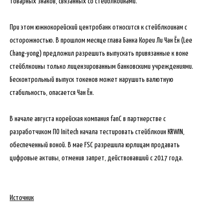
товарных знаков, связанных со стейблкоинами.
При этом южнокорейский центробанк относится к стейблкоинам с
осторожностью. В прошлом месяце глава Банка Кореи Ли Чан Ён (Lee
Chang-yong) предложил разрешить выпускать привязанные к воне
стейблкоины только лицензированным банковскими учреждениями.
Бесконтрольный выпуск токенов может нарушить валютную
стабильность, опасается Чан Ён.
В начале августа корейская компания fanC в партнерстве с
разработчиком ПО Initech начала тестировать стейблкоин KRWIN,
обеспеченный воной. В мае FSC разрешила юрлицам продавать
цифровые активы, отменив запрет, действовавший с 2017 года.
Источник