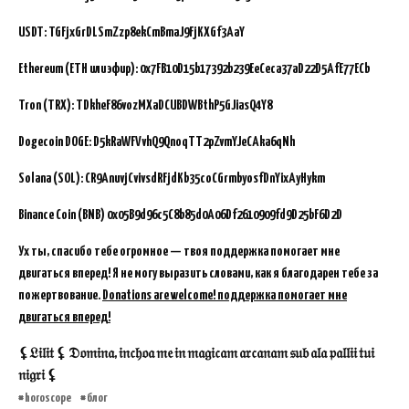
USDT: TGFjxGrDLSmZzp8ekCmBmaJ9FjKXGf3AaY
Ethereum (ETH или эфир): 0x7FB10D15b17392b239EeCeca37aD22D5AfE77ECb
Tron (TRX): TDkheF86vozMXaDCUBDWBthP5GJiasQ4Y8
Dogecoin DOGE: D5kRaWFVvhQ9QnoqTT2pZvmYJeCAka6qNh
Solana (SOL): CR9AnuvjCvivsdRFjdKb35coCGrmbyosfDnYixAyHykm
Binance Coin (BNB)
0x05B9d96c5C8b85d0A06Df2610909fd9D25bF6D2D
Ух ты, спасибо тебе огромное — твоя поддержка помогает мне
двигаться вперед! Я не могу выразить словами, как я благодарен тебе за
пожертвование.
Donations are welcome! поддержка помогает мне
двигаться вперед!
⚸𝔏𝔦𝔩𝔦𝔱 ⚸ 𝔇𝔬𝔪𝔦𝔫𝔞, 𝔦𝔫𝔠𝔥𝔬𝔞 𝔪𝔢 𝔦𝔫 𝔪𝔞𝔤𝔦𝔠𝔞𝔪 𝔞𝔯𝔠𝔞𝔫𝔞𝔪 𝔰𝔲𝔟 𝔞𝔩𝔞 𝔭𝔞𝔩𝔩𝔦𝔦 𝔱𝔲𝔦
𝔫𝔦𝔤𝔯𝔦 ⚸
horoscope
блог