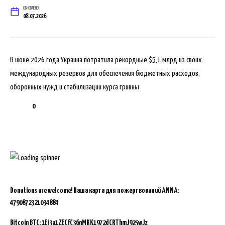
ОБНОВЛЕНО
08.07.2026
В июне 2026 года Украина потратила рекордные $5,1 млрд из своих
международных резервов для обеспечения бюджетных расходов,
оборонных нужд и стабилизации курса гривны
0
Donations are welcome!
Наша карта для пожертвований ANNA:
4790872321034884
Bitcoin BTC:
1Ej3a1ZECfC36nMKK1972dCRThmJ925wJz