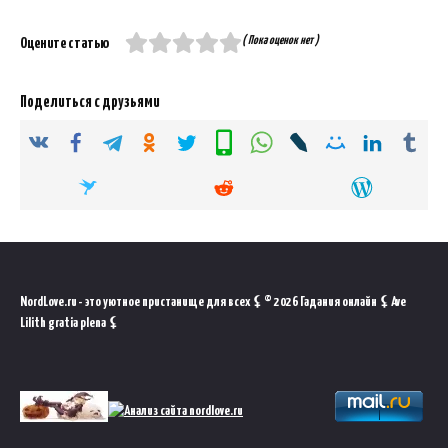
( Пока оценок нет )
Оцените статью
Поделиться с друзьями
NordLove.ru - это уютное пристанище для всех ⚸ © 2026 Гадания онлайн ⚸ Ave
Lilith gratia plena ⚸