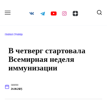
Перейти
к
содержанию
ГЛАВНАЯ СТРАНИЦА
В четверг стартовала
Всемирная неделя
иммунизации
ОБНОВЛЕНО
24.04.2025