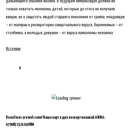
дальнейшего спасения жизней. В будущем иммунизация должна не
только охватить миллионы детей, которые до этого не получали
вакцин, но и защитить людей старшего поколения от гриппа, младенцев
– от малярии и респираторно-синцитиального вируса, беременных – от
столбняка, а молодых девушек – от вируса папилломы человека
Источник
0
Donations are welcome!
Наша карта для пожертвований ANNA:
4790872321034884