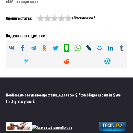
ВОЗ
иммунизация
( Пока оценок нет )
Оцените статью
Поделиться с друзьями
NordLove.ru - это уютное пристанище для всех ⚸ © 2026 Гадания онлайн ⚸ Ave
Lilith gratia plena ⚸