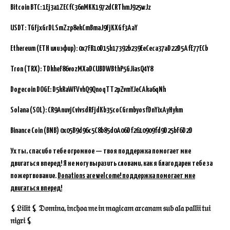
Bitcoin BTC:
1Ej3a1ZECfC36nMKK1972dCRThmJ925wJz
USDT: TGFjxGrDLSmZzp8ekCmBmaJ9FjKXGf3AaY
Ethereum (ETH или эфир): 0x7FB10D15b17392b239EeCeca37aD22D5AfE77ECb
Tron (TRX): TDkheF86vozMXaDCUBDWBthP5GJiasQ4Y8
Dogecoin DOGE: D5kRaWFVvhQ9QnoqTT2pZvmYJeCAka6qNh
Solana (SOL): CR9AnuvjCvivsdRFjdKb35coCGrmbyosfDnYixAyHykm
Binance Coin (BNB)
0x05B9d96c5C8b85d0A06Df2610909fd9D25bF6D2D
Ух ты, спасибо тебе огромное — твоя поддержка помогает мне
двигаться вперед! Я не могу выразить словами, как я благодарен тебе за
пожертвование.
Donations are welcome! поддержка помогает мне
двигаться вперед!
⚸𝔏𝔦𝔩𝔦𝔱 ⚸ 𝔇𝔬𝔪𝔦𝔫𝔞, 𝔦𝔫𝔠𝔥𝔬𝔞 𝔪𝔢 𝔦𝔫 𝔪𝔞𝔤𝔦𝔠𝔞𝔪 𝔞𝔯𝔠𝔞𝔫𝔞𝔪 𝔰𝔲𝔟 𝔞𝔩𝔞 𝔭𝔞𝔩𝔩𝔦𝔦 𝔱𝔲𝔦
𝔫𝔦𝔤𝔯𝔦 ⚸