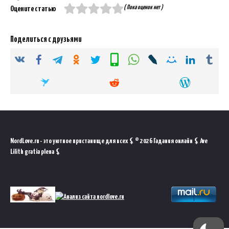
( Пока оценок нет )
Оцените статью
Поделиться с друзьями
NordLove.ru - это уютное пристанище для всех ⚸ © 2026 Гадания онлайн ⚸ Ave
Lilith gratia plena ⚸