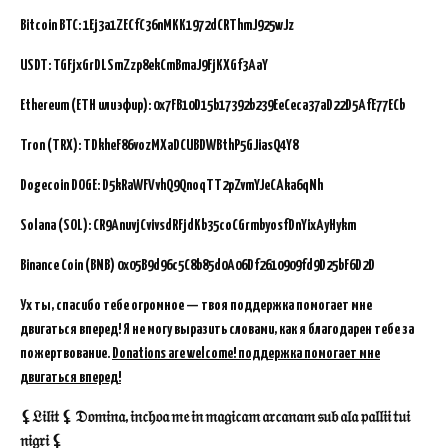
Bitcoin BTC:
1Ej3a1ZECfC36nMKK1972dCRThmJ925wJz
USDT: TGFjxGrDLSmZzp8ekCmBmaJ9FjKXGf3AaY
Ethereum (ETH или эфир): 0x7FB10D15b17392b239EeCeca37aD22D5AfE77ECb
Tron (TRX): TDkheF86vozMXaDCUBDWBthP5GJiasQ4Y8
Dogecoin DOGE: D5kRaWFVvhQ9QnoqTT2pZvmYJeCAka6qNh
Solana (SOL): CR9AnuvjCvivsdRFjdKb35coCGrmbyosfDnYixAyHykm
Binance Coin (BNB)
0x05B9d96c5C8b85d0A06Df2610909fd9D25bF6D2D
Ух ты, спасибо тебе огромное — твоя поддержка помогает мне
двигаться вперед! Я не могу выразить словами, как я благодарен тебе за
пожертвование.
Donations are welcome! поддержка помогает мне
двигаться вперед!
⚸𝔏𝔦𝔩𝔦𝔱 ⚸ 𝔇𝔬𝔪𝔦𝔫𝔞, 𝔦𝔫𝔠𝔥𝔬𝔞 𝔪𝔢 𝔦𝔫 𝔪𝔞𝔤𝔦𝔠𝔞𝔪 𝔞𝔯𝔠𝔞𝔫𝔞𝔪 𝔰𝔲𝔟 𝔞𝔩𝔞 𝔭𝔞𝔩𝔩𝔦𝔦 𝔱𝔲𝔦
𝔫𝔦𝔤𝔯𝔦 ⚸