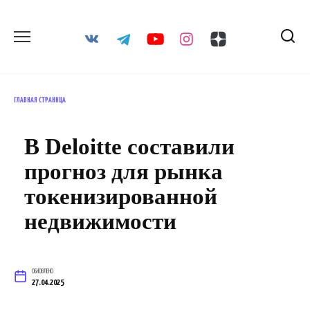
Перейти
к
содержанию
ГЛАВНАЯ СТРАНИЦА
В Deloitte составили
прогноз для рынка
токенизированной
недвижимости
ОБНОВЛЕНО
27.04.2025