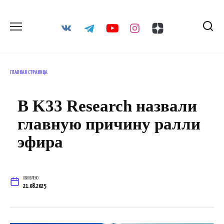
Перейти
к
содержанию
ГЛАВНАЯ СТРАНИЦА
В K33 Research назвали
главную причину ралли
эфира
ОБНОВЛЕНО
21.08.2025