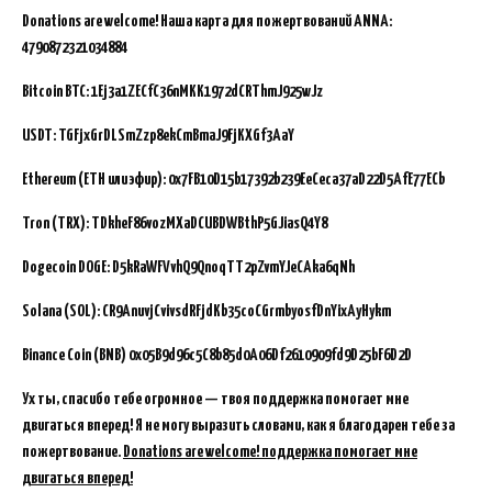
Donations are welcome!
Наша карта для пожертвований ANNA:
4790872321034884
Bitcoin BTC:
1Ej3a1ZECfC36nMKK1972dCRThmJ925wJz
USDT: TGFjxGrDLSmZzp8ekCmBmaJ9FjKXGf3AaY
Ethereum (ETH или эфир): 0x7FB10D15b17392b239EeCeca37aD22D5AfE77ECb
Tron (TRX): TDkheF86vozMXaDCUBDWBthP5GJiasQ4Y8
Dogecoin DOGE: D5kRaWFVvhQ9QnoqTT2pZvmYJeCAka6qNh
Solana (SOL): CR9AnuvjCvivsdRFjdKb35coCGrmbyosfDnYixAyHykm
Binance Coin (BNB)
0x05B9d96c5C8b85d0A06Df2610909fd9D25bF6D2D
Ух ты, спасибо тебе огромное — твоя поддержка помогает мне
двигаться вперед! Я не могу выразить словами, как я благодарен тебе за
пожертвование.
Donations are welcome! поддержка помогает мне
двигаться вперед!