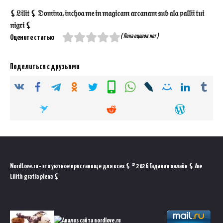
⚸𝔏𝔦𝔩𝔦𝔱 ⚸ 𝔇𝔬𝔪𝔦𝔫𝔞, 𝔦𝔫𝔠𝔥𝔬𝔞 𝔪𝔢 𝔦𝔫 𝔪𝔞𝔤𝔦𝔠𝔞𝔪 𝔞𝔯𝔠𝔞𝔫𝔞𝔪 𝔰𝔲𝔟 𝔞𝔩𝔞 𝔭𝔞𝔩𝔩𝔦𝔦 𝔱𝔲𝔦
𝔫𝔦𝔤𝔯𝔦 ⚸
( Пока оценок нет )
Оцените статью
Поделиться с друзьями
NordLove.ru - это уютное пристанище для всех ⚸ © 2026 Гадания онлайн ⚸ Ave
Lilith gratia plena ⚸