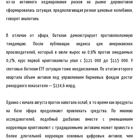
из-за активного хеджирования рисков на рынке деривативов
сформировалась ситуация, предполагающая резкие ценовые колебания,
говорят аналитики.
В отличие от эфира, биткоин демонстрирует противоположную
тенденцию. После публикации индекса цен американских
производителей, который в июле вырос на 0,9% против ожидаемых
0,2%, курс первой криптовалюты упал с $121 000 до $115 000. У
спотовых биткоин-ETF ситуация тоже неоднозначная. По итогам второго
квартала объем активов под управлением биржевых фондов достиг
рекордного показателя — $134,6 млрд.
Однако с начала августа приток капитала ослаб, в то время как продукты
на базе эфира продолжают привлекать средства. По мнению
исследователей, подобный дисбаланс вместе с уменьшением
корреляции криптовалют с традиционными активами может привести к
более длительной коррекции основных цифровых активов, чем