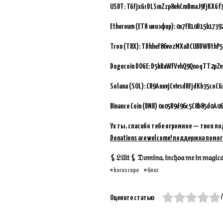
USDT: TGFjxGrDLSmZzp8ekCmBmaJ9FjKXGf
Ethereum (ETH или эфир): 0x7FB10D15b173
Tron (TRX): TDkheF86vozMXaDCUBDWBthP5
Dogecoin DOGE: D5kRaWFVvhQ9QnoqTT2pZ
Solana (SOL): CR9AnuvjCvivsdRFjdKb35coC
Binance Coin (BNB)
0x05B9d96c5C8b85d0A06
Ух ты, спасибо тебе огромное — твоя по
Donations are welcome! поддержка помог
⚸𝔏𝔦𝔩𝔦𝔱 ⚸ 𝔇𝔬𝔪𝔦𝔫𝔞, 𝔦𝔫𝔠𝔥𝔬𝔞 𝔪𝔢 𝔦𝔫 𝔪𝔞𝔤𝔦𝔠𝔞𝔪 
horoscope
блог
(
Оцените статью