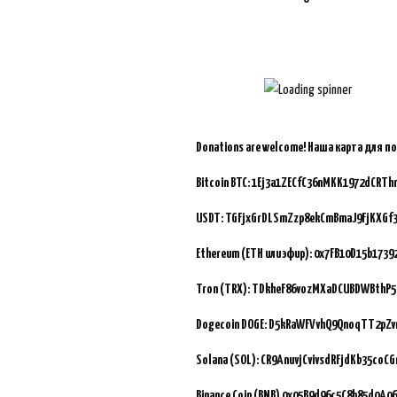
Donations are welcome!
Наша карта для п
Bitcoin BTC:
1Ej3a1ZECfC36nMKK1972dCRTh
USDT: TGFjxGrDLSmZzp8ekCmBmaJ9FjKXGf
Ethereum (ETH или эфир): 0x7FB10D15b173
Tron (TRX): TDkheF86vozMXaDCUBDWBthP5
Dogecoin DOGE: D5kRaWFVvhQ9QnoqTT2pZ
Solana (SOL): CR9AnuvjCvivsdRFjdKb35coC
Binance Coin (BNB)
0x05B9d96c5C8b85d0A06