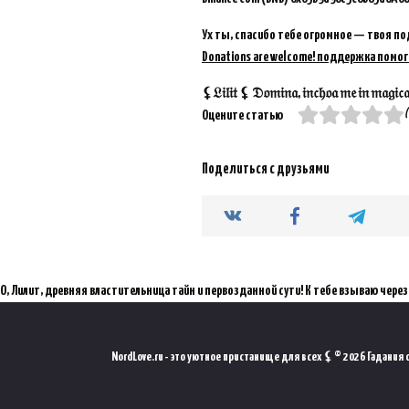
Ух ты, спасибо тебе огромное — твоя по
Donations are welcome! поддержка помог
⚸𝔏𝔦𝔩𝔦𝔱 ⚸ 𝔇𝔬𝔪𝔦𝔫𝔞, 𝔦𝔫𝔠𝔥𝔬𝔞 𝔪𝔢 𝔦𝔫 𝔪𝔞𝔤𝔦𝔠𝔞𝔪 
(
Оцените статью
Поделиться с друзьями
О, Лилит, древняя властительница тайн и первозданной сути! К тебе взываю через мистический порт
NordLove.ru - это уютное пристанище для всех ⚸ © 2026 Гадания он