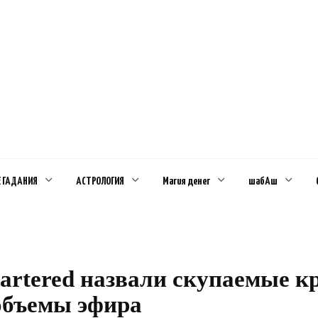
Е ГАДАНИЯ
АСТРОЛОГИЯ
Магия денег
шабАш
hartered назвали скупаемые 
объемы эфира