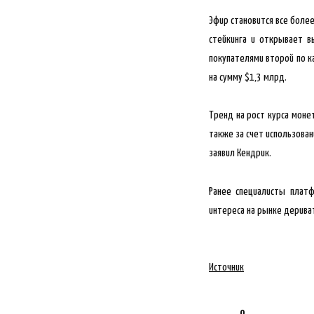
Эфир становится все боле
стейкинга и открывает в
покупателями второй по к
на сумму $1,3 млрд.
Тренд на рост курса моне
также за счет использован
заявил Кендрик.
Ранее специалисты плат
интереса на рынке дерива
Источник
0