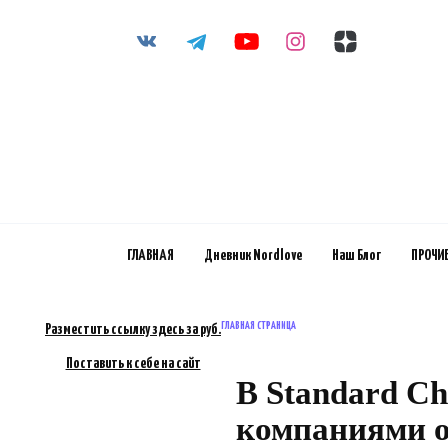
Перейти
к
содержанию
ГЛАВНАЯ
Дневник Nordlove
Наш Блог
ПРОЧИ
ГЛАВНАЯ СТРАНИЦА
Разместить ссылку здесь за
руб.
Поставить к себе на сайт
В Standard C
компаниями 