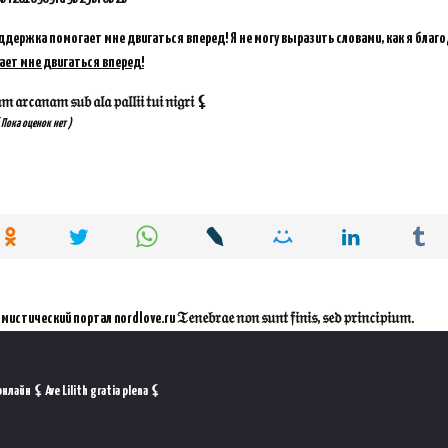
ддержка помогает мне двигаться вперед! Я не могу выразить словами, как я благ
ает мне двигаться вперед!
𝔞𝔯𝔠𝔞𝔫𝔞𝔪 𝔰𝔲𝔟 𝔞𝔩𝔞 𝔭𝔞𝔩𝔩𝔦𝔦 𝔱𝔲𝔦 𝔫𝔦𝔤𝔯𝔦 ⚸
 Пока оценок нет )
ал nordlove.ru 𝔗𝔢𝔫𝔢𝔟𝔯𝔞𝔢 𝔫𝔬𝔫 𝔰𝔲𝔫𝔱 𝔣𝔦𝔫𝔦𝔰, 𝔰𝔢𝔡 𝔭𝔯𝔦𝔫𝔠𝔦𝔭𝔦𝔲𝔪.
лайн ⚸ Ave Lilith gratia plena ⚸