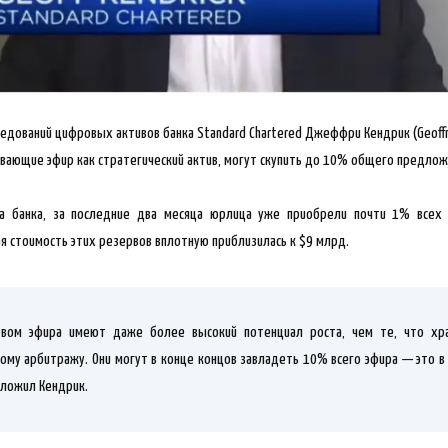
дований цифровых активов банка Standard Chartered Джеффри Кендрик (Geoffre
ивающие эфир как стратегический актив, могут скупить до 10% общего предло
а банка, за
последние два месяца юрлица уже приобрели почти 1% всех 
я стоимость этих резервов вплотную приблизилась к $9 млрд.
рвом эфира имеют даже более высокий потенциал роста, чем те, что хра
ому арбитражу. Они могут в конце концов завладеть 10% всего эфира — это в
оложил Кендрик.