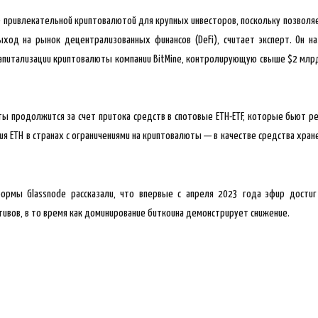
е привлекательной криптовалютой для крупных инвесторов, поскольку позволя
ыход на рынок децентрализованных финансов (DeFi), считает эксперт. Он н
апитализации криптовалюты компании BitMine, контролирующую свыше $2 млрд в 
ты продолжится за счет притока средств в спотовые ETH-ETF, которые бьют ре
ия ETH в странах с ограничениями на криптовалюты — в качестве средства хра
формы Glassnode рассказали, что впервые с апреля 2023 года эфир дост
тивов, в то время как доминирование биткоина демонстрирует снижение.