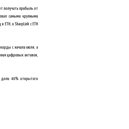
ет получать прибыль от
азвал самыми крупными
ETH, и SharpLink с ETH
корды с начала июля, а
нения цифровых активов,
иг доли 40% открытого