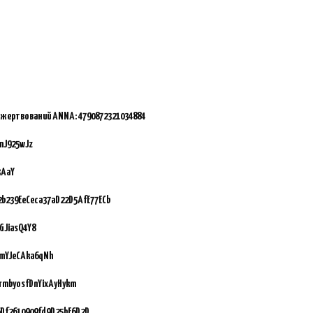
ожертвований ANNA:
4790872321034884
mJ925wJz
3AaY
92b239EeCeca37aD22D5AfE77ECb
GJiasQ4Y8
vmYJeCAka6qNh
GrmbyosfDnYixAyHykm
Df2610909fd9D25bF6D2D