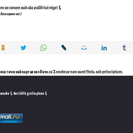
𝔞𝔯𝔠𝔞𝔫𝔞𝔪 𝔰𝔲𝔟 𝔞𝔩𝔞 𝔭𝔞𝔩𝔩𝔦𝔦 𝔱𝔲𝔦 𝔫𝔦𝔤𝔯𝔦 ⚸
 Пока оценок нет )
ал nordlove.ru 𝔗𝔢𝔫𝔢𝔟𝔯𝔞𝔢 𝔫𝔬𝔫 𝔰𝔲𝔫𝔱 𝔣𝔦𝔫𝔦𝔰, 𝔰𝔢𝔡 𝔭𝔯𝔦𝔫𝔠𝔦𝔭𝔦𝔲𝔪.
лайн ⚸ Ave Lilith gratia plena ⚸