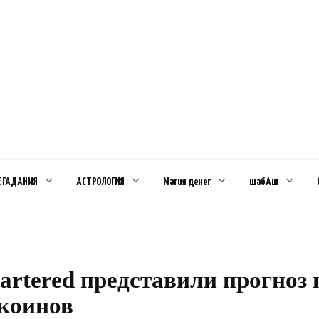
Е ГАДАНИЯ
АСТРОЛОГИЯ
Магия денег
шабАш
artered представили прогноз 
коинов