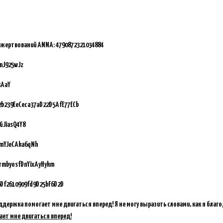
ожертвований ANNA:
4790872321034884
mJ925wJz
3AaY
92b239EeCeca37aD22D5AfE77ECb
GJiasQ4Y8
vmYJeCAka6qNh
GrmbyosfDnYixAyHykm
Df2610909fd9D25bF6D2D
ддержка помогает мне двигаться вперед! Я не могу выразить словами, как я благ
ает мне двигаться вперед!