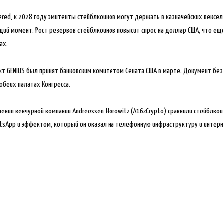
ered, к 2028 году эмитенты стейблкоинов могут держать в казначейских вексел
щий момент. Рост резервов стейблкоинов повысит спрос на доллар США, что ещ
ах.
кт GENIUS был принят банковским комитетом Сената США в марте. Документ бе
 обеих палатах Конгресса.
ения венчурной компании Andreessen Horowitz (A16zCrypto) сравнили стейблко
sApp и эффектом, который он оказал на телефонную инфраструктуру и интерн