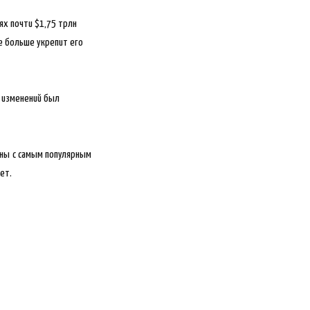
ях почти $1,75 трлн
е больше укрепит его
з изменений был
ины с самым популярным
ет.