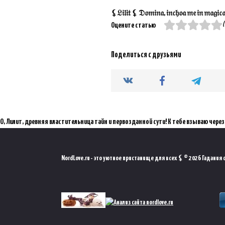
⚸𝔏𝔦𝔩𝔦𝔱 ⚸ 𝔇𝔬𝔪𝔦𝔫𝔞, 𝔦𝔫𝔠𝔥𝔬𝔞 𝔪𝔢 𝔦𝔫 𝔪𝔞𝔤𝔦𝔠𝔞𝔪 
(
Оцените статью
Поделиться с друзьями
О, Лилит, древняя властительница тайн и первозданной сути! К тебе взываю через мистический порт
NordLove.ru - это уютное пристанище для всех ⚸ © 2026 Гадания он