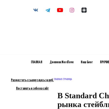
Перейти
к
содержанию
ГЛАВНАЯ
Дневник Nordlove
Наш Блог
ПРОЧИ
ГЛАВНАЯ СТРАНИЦА
Разместить ссылку здесь за
руб.
Поставить к себе на сайт
В Standard Ch
рынка стейбл