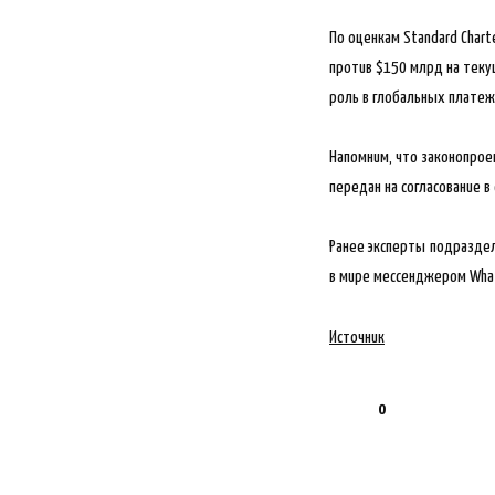
По оценкам Standard Chart
против $150 млрд на теку
роль в глобальных платеж
Напомним, что законопрое
передан на согласование в
Ранее эксперты подраздел
в мире мессенджером What
Источник
0