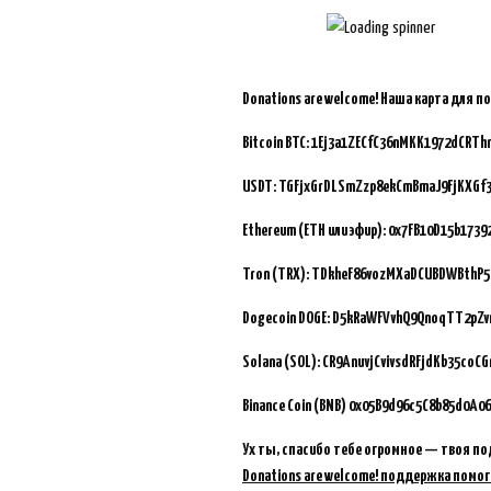
Donations are welcome!
Наша карта для п
Bitcoin BTC:
1Ej3a1ZECfC36nMKK1972dCRTh
USDT: TGFjxGrDLSmZzp8ekCmBmaJ9FjKXGf
Ethereum (ETH или эфир): 0x7FB10D15b173
Tron (TRX): TDkheF86vozMXaDCUBDWBthP5
Dogecoin DOGE: D5kRaWFVvhQ9QnoqTT2pZ
Solana (SOL): CR9AnuvjCvivsdRFjdKb35coC
Binance Coin (BNB)
0x05B9d96c5C8b85d0A06
Ух ты, спасибо тебе огромное — твоя по
Donations are welcome! поддержка помог