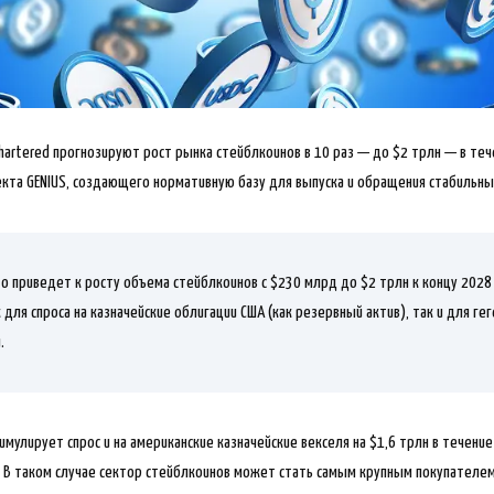
hartered прогнозируют рост рынка стейблкоинов в 10 раз — до $2 трлн — в теч
екта GENIUS, создающего нормативную базу для выпуска и обращения стабильн
то
приведет к росту объема стейблкоинов с $230 млрд до $2 трлн к концу 2028
 для спроса на казначейские облигации США (как резервный актив), так и для ге
.
имулирует спрос и на американские казначейские векселя на $1,6 трлн в тече
. В таком случае сектор стейблкоинов может стать самым крупным покупателе