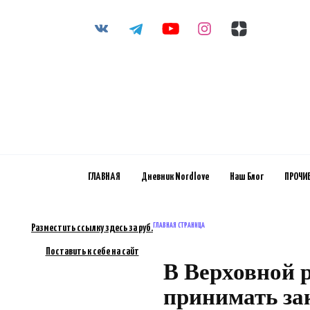
Перейти
к
содержанию
ГЛАВНАЯ
Дневник Nordlove
Наш Блог
ПРОЧИ
ГЛАВНАЯ СТРАНИЦА
Разместить ссылку здесь за
руб.
Поставить к себе на сайт
В Верховной 
принимать за