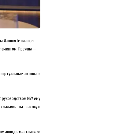
ны Даниил Гетманцев
рламентом. Причина —
 виртуальные активы в
 с руководством НБУ ему
 ссылаясь на высокую
жку аплодисментами» со