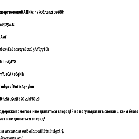
ожертвований ANNA:
4790872321034884
mJ925wJz
3AaY
92b239EeCeca37aD22D5AfE77ECb
GJiasQ4Y8
vmYJeCAka6qNh
GrmbyosfDnYixAyHykm
Df2610909fd9D25bF6D2D
ддержка помогает мне двигаться вперед! Я не могу выразить словами, как я благ
ает мне двигаться вперед!
𝔞𝔯𝔠𝔞𝔫𝔞𝔪 𝔰𝔲𝔟 𝔞𝔩𝔞 𝔭𝔞𝔩𝔩𝔦𝔦 𝔱𝔲𝔦 𝔫𝔦𝔤𝔯𝔦 ⚸
 Пока оценок нет )