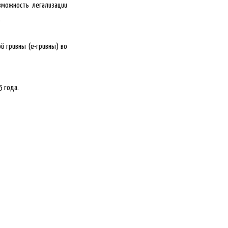
зможность легализации
.
 гривны (е-гривны) во
5 года.