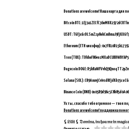
Donations are welcome!
Наша карта для п
Bitcoin BTC:
1Ej3a1ZECfC36nMKK1972dCRTh
USDT: TGFjxGrDLSmZzp8ekCmBmaJ9FjKXGf
Ethereum (ETH или эфир): 0x7FB10D15b173
Tron (TRX): TDkheF86vozMXaDCUBDWBthP5
Dogecoin DOGE: D5kRaWFVvhQ9QnoqTT2pZ
Solana (SOL): CR9AnuvjCvivsdRFjdKb35coC
Binance Coin (BNB)
0x05B9d96c5C8b85d0A06
Ух ты, спасибо тебе огромное — твоя по
Donations are welcome! поддержка помог
⚸𝔏𝔦𝔩𝔦𝔱 ⚸ 𝔇𝔬𝔪𝔦𝔫𝔞, 𝔦𝔫𝔠𝔥𝔬𝔞 𝔪𝔢 𝔦𝔫 𝔪𝔞𝔤𝔦𝔠𝔞𝔪 
(
Оцените статью