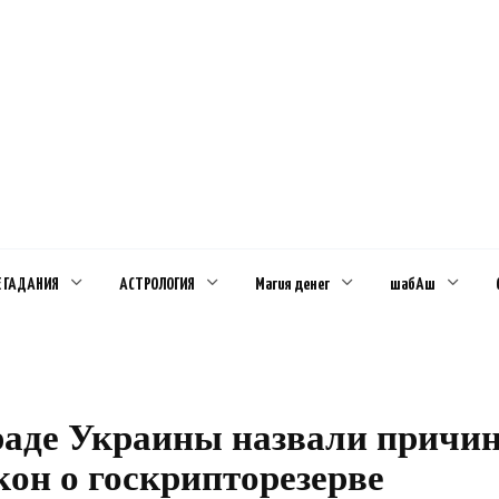
Е ГАДАНИЯ
АСТРОЛОГИЯ
Магия денег
шабАш
раде Украины назвали причин
кон о госкрипторезерве