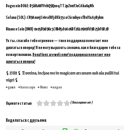
Dogecoin DOGE: D5kRaWFVvhQ9QnoqTT2pZvmYJeCAka6qNh
Solana (SOL): CR9AnuvjCvivsdRFjdKb35coCGrmbyosfDnYixAyHykm
Binance Coin (BNB)
0x05B9d96c5C8b85d0A06Df2610909fd9D25bF6D2D
Ух ты, спасибо тебе огромное — твоя поддержка помогает мне
двигаться вперед! Я не могу выразить словами, как я благодарен тебе за
пожертвование.
Donations are welcome! поддержка помогает мне
двигаться вперед!
⚸𝔏𝔦𝔩𝔦𝔱 ⚸ 𝔇𝔬𝔪𝔦𝔫𝔞, 𝔦𝔫𝔠𝔥𝔬𝔞 𝔪𝔢 𝔦𝔫 𝔪𝔞𝔤𝔦𝔠𝔞𝔪 𝔞𝔯𝔠𝔞𝔫𝔞𝔪 𝔰𝔲𝔟 𝔞𝔩𝔞 𝔭𝔞𝔩𝔩𝔦𝔦 𝔱𝔲𝔦
𝔫𝔦𝔤𝔯𝔦 ⚸
game
horoscope
News
видео
( Пока оценок нет )
Оцените статью
Поделиться с друзьями