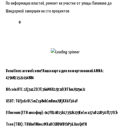
По информации властей, ремонт на участке от улицы Папанина до
Шандорной завершен на сто процентов
0
Donations are welcome!
Наша карта для пожертвований ANNA:
4790872321034884
Bitcoin BTC:
1Ej3a1ZECfC36nMKK1972dCRThmJ925wJz
USDT: TGFjxGrDLSmZzp8ekCmBmaJ9FjKXGf3AaY
Ethereum (ETH или эфир): 0x7FB10D15b17392b239EeCeca37aD22D5AfE77ECb
Tron (TRX): TDkheF86vozMXaDCUBDWBthP5GJiasQ4Y8