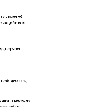
 в его маленькой
отом он добил меня
перед зеркалом,
 к себе. Дело в том,
 шагов за дверью, это
зация, свобода,