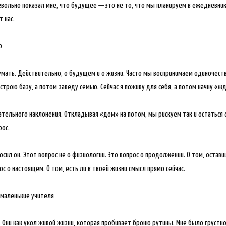
евольно показал мне, что будущее — это не то, что мы планируем в ежедневник
 нас.
о
думать. Действительно, о будущем и о жизни. Часто мы воспринимаем одиночест
построю базу, а потом заведу семью. Сейчас я поживу для себя, а потом начну «ж
ательного наклонения. Откладывая «дом» на потом, мы рискуем так и остаться с
рос.
осил он. Этот вопрос не о физиологии. Это вопрос о продолжении. О том, остави
с о настоящем. О том, есть ли в твоей жизни смысл прямо сейчас.
 маленькие учителя
. Они как укол живой жизни, которая пробивает броню рутины. Мне было грустно.