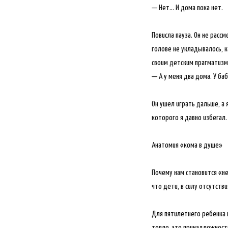
— Нет… И дома пока нет.
Повисла пауза. Он не расс
голове не укладывалось, к
своим детским прагматизм
— А у меня два дома. У баб
Он ушел играть дальше, а 
которого я давно избегал.
Анатомия «кома в душе»
Почему нам становится «не
что дети, в силу отсутств
Для пятилетнего ребенка 
тепло, это принадлежност