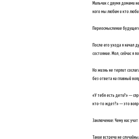
Мальчик с двумя домами н
кого мы любим и кто любит
Переосмысление будущег
После его ухода я начал 
состояние. Мол, сейчас я 
Но жизнь не терпит сослаг
без ответа на главный воп
«У тебя есть дети?» — спр
кто-то ждет?» — это вопро
Заключение: Чему нас учат
Такие встречи не случайны