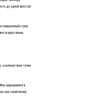
ность до одной простой
зистенциальный страх
вится кристально
и, а количеством точек
 Или закрываемся в
зис или тихий вечер