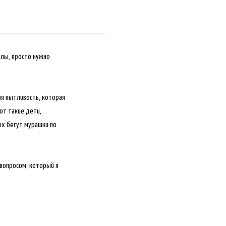
олы, просто нужно
я пытливость, которая
ют такие дети,
ых бегут мурашки по
 вопросом, который я