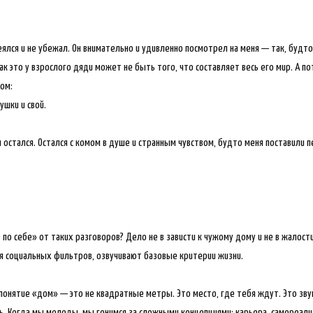
меялся и не убежал. Он внимательно и удивленно посмотрел на меня — так, будто
ак это у взрослого дяди может не быть того, что составляет весь его мир. А п
ом:
ушки и свой.
я остался. Остался с комом в душе и странным чувством, будто меня поставили 
 по себе» от таких разговоров? Дело не в зависти к чужому дому и не в жалости
ия социальных фильтров, озвучивают базовые критерии жизни.
понятие «дом» — это не квадратные метры. Это место, где тебя ждут. Это звук
ь. Когда мы молоды, мы гонимся за сложными концепциями: карьера, самореали