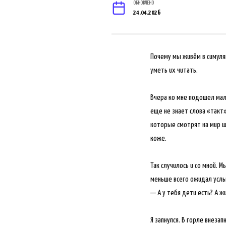
ОБНОВЛЕНО
24.04.2026
Почему мы живём в симуляц
уметь их читать.
Вчера ко мне подошел мал
еще не знает слова «такт»
которые смотрят на мир ш
коже.
Так случилось и со мной. 
меньше всего ожидал услы
— А у тебя дети есть? А 
Я запнулся. В горле внезап