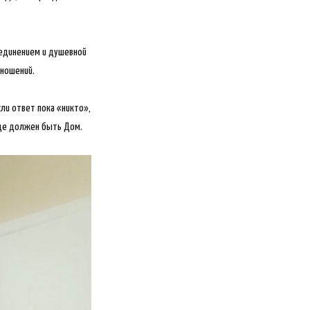
уединением и душевной
тношений.
ли ответ пока «никто»,
 где должен быть Дом.