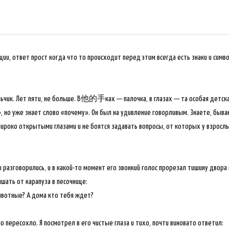
ии, ответ прост когда что то происходит перед этим всегда есть знаки и симв
ьчик. Лет пяти, не больше. В他的手ках — палочка, в глазах — та особая детска
, но уже знает слово «почему». Он был на удивление говорливым. Знаете, быва
ироко открытыми глазами и не боятся задавать вопросы, от которых у взросл
Мы разговорились, и в какой-то момент его звонкий голос прорезал тишину двора
шать от карапуза в песочнице:
животные? А дома кто тебя ждет?
но пересохло. Я посмотрел в его чистые глаза и тихо, почти виновато ответил: