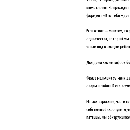
впечатления. Но приходит 
формулы: «Кто тебя ждет
Если ответ — «никто», то 
одиночества, который мы 
ясным под взглядом ребен
Два дома как метафора бо
Фраза мальчика «у меня дв
опоры и любви. В его всел
Мы же, взрослые, часто по
собственной скорлупе, ду
пятницы, мы обнаруживаем