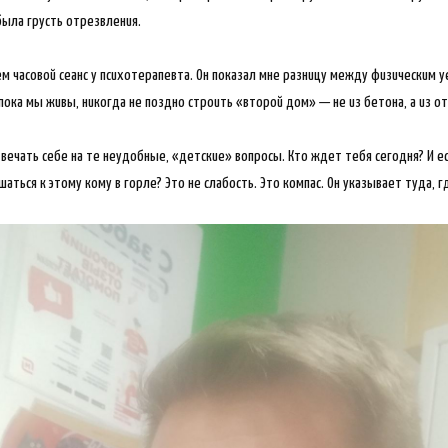
была грусть отрезвления.
м часовой сеанс у психотерапевта. Он показал мне разницу между физическим 
 пока мы живы, никогда не поздно строить «второй дом» — не из бетона, а из о
вечать себе на те неудобные, «детские» вопросы. Кто ждет тебя сегодня? И ес
аться к этому кому в горле? Это не слабость. Это компас. Он указывает туда,