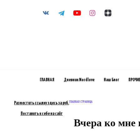
Перейти
к
содержанию
ГЛАВНАЯ
Дневник Nordlove
Наш Блог
ПРОЧИ
ГЛАВНАЯ СТРАНИЦА
Разместить ссылку здесь за
руб.
Поставить к себе на сайт
Вчера ко мне