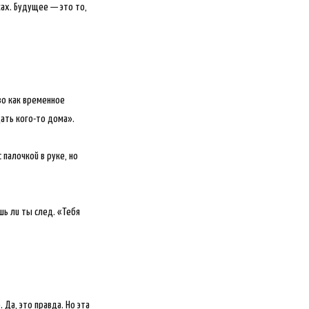
ах. Будущее — это то,
во как временное
дать кого-то дома».
 палочкой в руке, но
шь ли ты след. «Тебя
 Да, это правда. Но эта