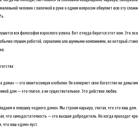
маленький человек с палочкой в руке и одним вопросом обнуляет всю эту слож
?».
рушится вся философия взрослого успеха. Вот откуда берется этот ком. Это эк
обычно глушим работой, сериалами или шумными компаниями, но который стано
ка.
гатства
а дома» — это квинтэссенция изобилия. Он измеряет свое богатство не деньгам
енной дом — это глагол, а не существительное. Это действие любви.
падаем в ловушку «одного дома». Мы строим карьеру, считая, что это наш дом.
мая, что самодостаточность — это высшая добродетель. Но когда приходит кри
, что наш «дом» пуст.