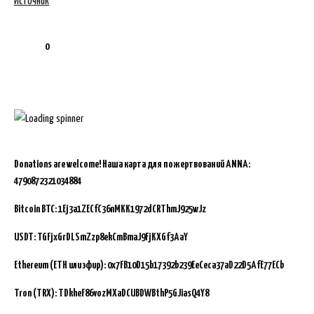
Источник
0
Donations are welcome!
Наша карта для пожертвований ANNA:
4790872321034884
Bitcoin BTC:
1Ej3a1ZECfC36nMKK1972dCRThmJ925wJz
USDT: TGFjxGrDLSmZzp8ekCmBmaJ9FjKXGf3AaY
Ethereum (ETH или эфир): 0x7FB10D15b17392b239EeCeca37aD22D5AfE77ECb
Tron (TRX): TDkheF86vozMXaDCUBDWBthP5GJiasQ4Y8