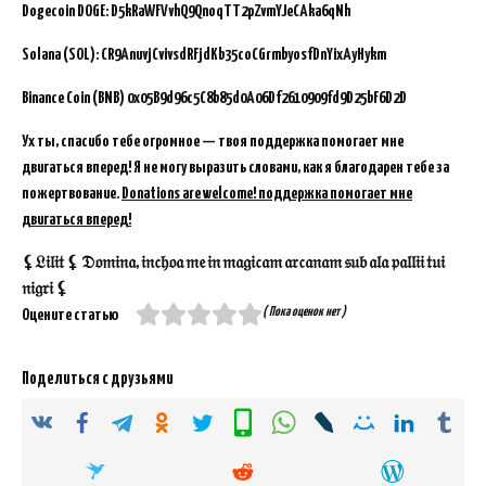
Dogecoin DOGE: D5kRaWFVvhQ9QnoqTT2pZvmYJeCAka6qNh
Solana (SOL): CR9AnuvjCvivsdRFjdKb35coCGrmbyosfDnYixAyHykm
Binance Coin (BNB)
0x05B9d96c5C8b85d0A06Df2610909fd9D25bF6D2D
Ух ты, спасибо тебе огромное — твоя поддержка помогает мне
двигаться вперед! Я не могу выразить словами, как я благодарен тебе за
пожертвование.
Donations are welcome! поддержка помогает мне
двигаться вперед!
⚸𝔏𝔦𝔩𝔦𝔱 ⚸ 𝔇𝔬𝔪𝔦𝔫𝔞, 𝔦𝔫𝔠𝔥𝔬𝔞 𝔪𝔢 𝔦𝔫 𝔪𝔞𝔤𝔦𝔠𝔞𝔪 𝔞𝔯𝔠𝔞𝔫𝔞𝔪 𝔰𝔲𝔟 𝔞𝔩𝔞 𝔭𝔞𝔩𝔩𝔦𝔦 𝔱𝔲𝔦
𝔫𝔦𝔤𝔯𝔦 ⚸
( Пока оценок нет )
Оцените статью
Поделиться с друзьями