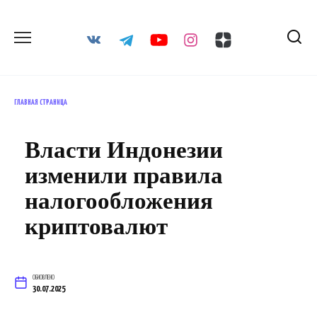
Перейти
к
содержанию
ГЛАВНАЯ СТРАНИЦА
Власти Индонезии
изменили правила
налогообложения
криптовалют
ОБНОВЛЕНО
30.07.2025