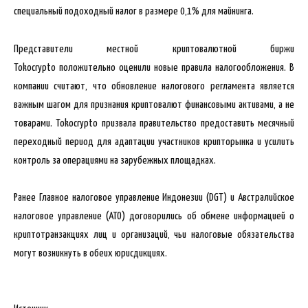
специальный подоходный налог в размере 0,1% для майнинга.
Представители местной криптовалютной биржи
Tokocrypto положительно оценили новые правила налогообложения. В
компании считают, что обновление налогового регламента является
важным шагом для признания криптовалют финансовыми активами, а не
товарами. Tokocrypto призвала правительство предоставить месячный
переходный период для адаптации участников крипторынка и усилить
контроль за операциями на зарубежных площадках.
Ранее Главное налоговое управление Индонезии (DGT) и Австралийское
налоговое управление (ATO) договорились об обмене информацией о
криптотранзакциях лиц и организаций, чьи налоговые обязательства
могут возникнуть в обеих юрисдикциях.