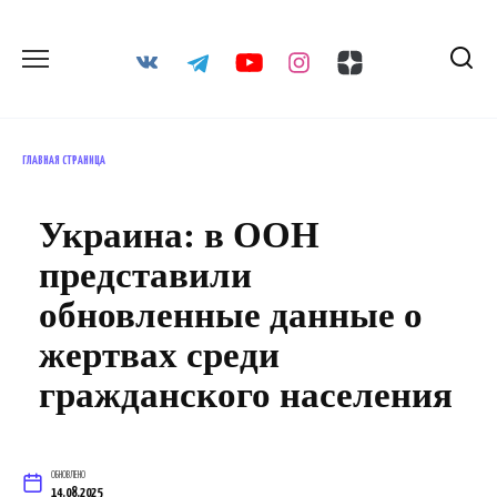
Перейти
к
содержанию
ГЛАВНАЯ СТРАНИЦА
Украина: в ООН
представили
обновленные данные о
жертвах среди
гражданского населения
ОБНОВЛЕНО
14.08.2025