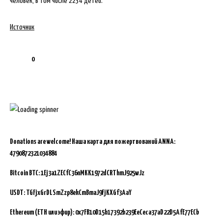
человек, в том числе 2234 детей.
Источник
0
Donations are welcome!
Наша карта для пожертвований ANNA:
4790872321034884
Bitcoin BTC:
1Ej3a1ZECfC36nMKK1972dCRThmJ925wJz
USDT: TGFjxGrDLSmZzp8ekCmBmaJ9FjKXGf3AaY
Ethereum (ETH или эфир): 0x7FB10D15b17392b239EeCeca37aD22D5AfE77ECb