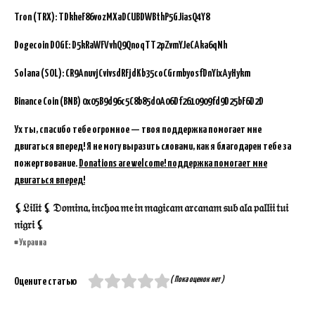
Tron (TRX): TDkheF86vozMXaDCUBDWBthP5GJiasQ4Y8
Dogecoin DOGE: D5kRaWFVvhQ9QnoqTT2pZvmYJeCAka6qNh
Solana (SOL): CR9AnuvjCvivsdRFjdKb35coCGrmbyosfDnYixAyHykm
Binance Coin (BNB)
0x05B9d96c5C8b85d0A06Df2610909fd9D25bF6D2D
Ух ты, спасибо тебе огромное — твоя поддержка помогает мне
двигаться вперед! Я не могу выразить словами, как я благодарен тебе за
пожертвование.
Donations are welcome! поддержка помогает мне
двигаться вперед!
⚸𝔏𝔦𝔩𝔦𝔱 ⚸ 𝔇𝔬𝔪𝔦𝔫𝔞, 𝔦𝔫𝔠𝔥𝔬𝔞 𝔪𝔢 𝔦𝔫 𝔪𝔞𝔤𝔦𝔠𝔞𝔪 𝔞𝔯𝔠𝔞𝔫𝔞𝔪 𝔰𝔲𝔟 𝔞𝔩𝔞 𝔭𝔞𝔩𝔩𝔦𝔦 𝔱𝔲𝔦
𝔫𝔦𝔤𝔯𝔦 ⚸
Украина
( Пока оценок нет )
Оцените статью