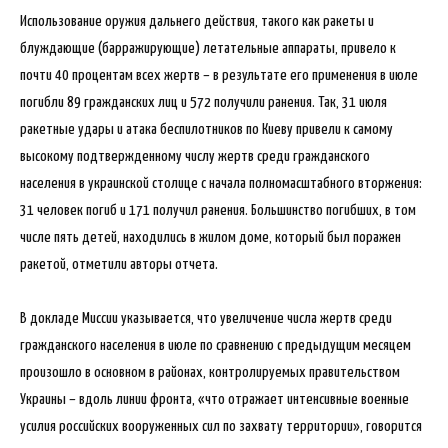
Использование оружия дальнего действия, такого как ракеты и
блуждающие (барражирующие) летательные аппараты, привело к
почти 40 процентам всех жертв – в результате его применения в июле
погибли 89 гражданских лиц и 572 получили ранения. Так, 31 июля
ракетные удары и атака беспилотников по Киеву привели к самому
высокому подтвержденному числу жертв среди гражданского
населения в украинской столице с начала полномасштабного вторжения:
31 человек погиб и 171 получил ранения. Большинство погибших, в том
числе пять детей, находились в жилом доме, который был поражен
ракетой, отметили авторы отчета.
В докладе Миссии указывается, что увеличение числа жертв среди
гражданского населения в июле по сравнению с предыдущим месяцем
произошло в основном в районах, контролируемых правительством
Украины – вдоль линии фронта, «что отражает интенсивные военные
усилия российских вооруженных сил по захвату территории», говорится