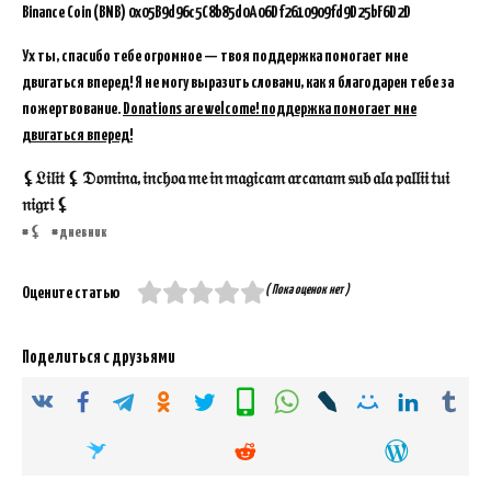
Binance Coin (BNB)
0x05B9d96c5C8b85d0A06Df2610909fd9D25bF6D2D
Ух ты, спасибо тебе огромное — твоя поддержка помогает мне
двигаться вперед! Я не могу выразить словами, как я благодарен тебе за
пожертвование.
Donations are welcome! поддержка помогает мне
двигаться вперед!
⚸𝔏𝔦𝔩𝔦𝔱 ⚸ 𝔇𝔬𝔪𝔦𝔫𝔞, 𝔦𝔫𝔠𝔥𝔬𝔞 𝔪𝔢 𝔦𝔫 𝔪𝔞𝔤𝔦𝔠𝔞𝔪 𝔞𝔯𝔠𝔞𝔫𝔞𝔪 𝔰𝔲𝔟 𝔞𝔩𝔞 𝔭𝔞𝔩𝔩𝔦𝔦 𝔱𝔲𝔦
𝔫𝔦𝔤𝔯𝔦 ⚸
⚸
дневник
( Пока оценок нет )
Оцените статью
Поделиться с друзьями