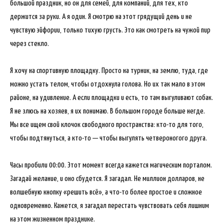
большой праздник, но он для семей, для компаний, для тех, кто
держится за руки. А я один. Я смотрю на этот грядущий день и не
чувствую эйфории, только тихую грусть. Это как смотреть на чужой пир
через стекло.
Я хочу на спортивную площадку. Просто на турник, на землю, туда, где
можно устать телом, чтобы отдохнула голова. Но их так мало в этом
районе, на удивление. А если площадки и есть, то там выгуливают собак.
Я не злюсь на хозяев, я их понимаю. В большом городе больше негде.
Мы все ищем свой клочок свободного пространства: кто-то для того,
чтобы подтянуться, а кто-то — чтобы выгулять четвероногого друга.
Часы пробили 00:00. Этот момент всегда кажется магическим порталом.
Загадай желание, и оно сбудется. Я загадал. Не миллион долларов, не
волшебную кнопку «решить всё», а что-то более простое и сложное
одновременно. Кажется, я загадал перестать чувствовать себя лишним
на этом жизненном празднике.