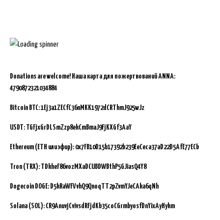
Donations are welcome!
Наша карта для пожертвований ANNA:
4790872321034884
Bitcoin BTC:
1Ej3a1ZECfC36nMKK1972dCRThmJ925wJz
USDT: TGFjxGrDLSmZzp8ekCmBmaJ9FjKXGf3AaY
Ethereum (ETH или эфир): 0x7FB10D15b17392b239EeCeca37aD22D5AfE77ECb
Tron (TRX): TDkheF86vozMXaDCUBDWBthP5GJiasQ4Y8
Dogecoin DOGE: D5kRaWFVvhQ9QnoqTT2pZvmYJeCAka6qNh
Solana (SOL): CR9AnuvjCvivsdRFjdKb35coCGrmbyosfDnYixAyHykm