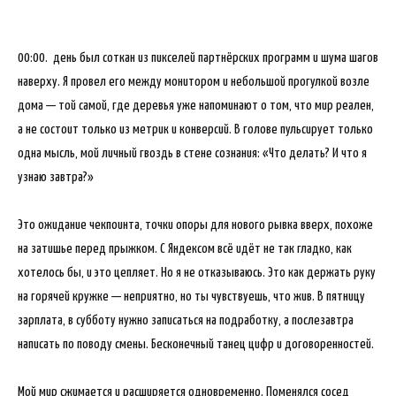
00:00. день был соткан из пикселей партнёрских программ и шума шагов
наверху. Я провел его между монитором и небольшой прогулкой возле
дома — той самой, где деревья уже напоминают о том, что мир реален,
а не состоит только из метрик и конверсий. В голове пульсирует только
одна мысль, мой личный гвоздь в стене сознания: «Что делать? И что я
узнаю завтра?»
Это ожидание чекпоинта, точки опоры для нового рывка вверх, похоже
на затишье перед прыжком. С Яндексом всё идёт не так гладко, как
хотелось бы, и это цепляет. Но я не отказываюсь. Это как держать руку
на горячей кружке — неприятно, но ты чувствуешь, что жив. В пятницу
зарплата, в субботу нужно записаться на подработку, а послезавтра
написать по поводу смены. Бесконечный танец цифр и договоренностей.
Мой мир сжимается и расширяется одновременно. Поменялся сосед