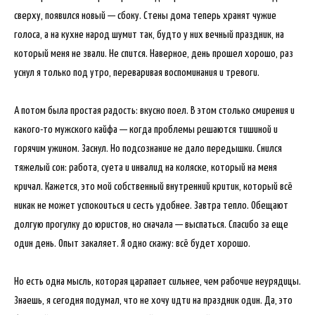
сверху, появился новый — сбоку. Стены дома теперь хранят чужие
голоса, а на кухне народ шумит так, будто у них вечный праздник, на
который меня не звали. Не спится. Наверное, день прошел хорошо, раз
уснул я только под утро, переваривая воспоминания и тревоги.
А потом была простая радость: вкусно поел. В этом столько смирения и
какого-то мужского кайфа — когда проблемы решаются тишиной и
горячим ужином. Заснул. Но подсознание не дало передышки. Снился
тяжелый сон: работа, суета и инвалид на коляске, который на меня
кричал. Кажется, это мой собственный внутренний критик, который всё
никак не может успокоиться и сесть удобнее. Завтра тепло. Обещают
долгую прогулку до юристов, но сначала — выспаться. Спасибо за еще
один день. Опыт закаляет. Я одно скажу: всё будет хорошо.
Но есть одна мысль, которая царапает сильнее, чем рабочие неурядицы.
Знаешь, я сегодня подумал, что не хочу идти на праздник один. Да, это